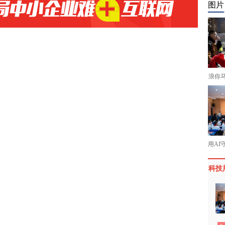
图片
浪你
用AI
科技