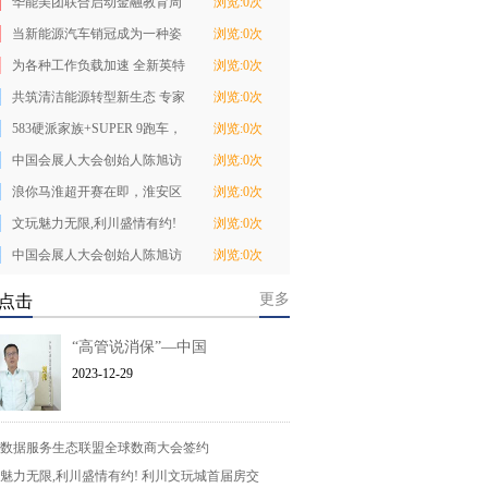
华能美团联合启动金融教育周
浏览:0次
守护消费者“
当新能源汽车销冠成为一种姿
浏览:0次
态比亚迪将再次
为各种工作负载加速 全新英特
浏览:0次
尔至强可扩展
共筑清洁能源转型新生态 专家
浏览:0次
代表共探能源
583硬派家族+SUPER 9跑车，
浏览:0次
方程豹产品矩阵
中国会展人大会创始人陈旭访
浏览:0次
谈:行业"卷"是
浪你马淮超开赛在即，淮安区
浏览:0次
队蓄力备战
文玩魅力无限,利川盛情有约!
浏览:0次
利川文玩城首
中国会展人大会创始人陈旭访
浏览:0次
谈：行业
更多
点击
“高管说消保”—中国
2023-12-29
数据服务生态联盟全球数商大会签约
魅力无限,利川盛情有约! 利川文玩城首届房交