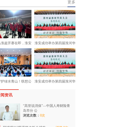
更多
马淮超开赛在即，淮安
淮安成功举办第四届淮河华
守护绿水青山！联想公
淮安成功举办第四届淮河华
新闻资讯
“高管说消保”—中国人寿财险青
岛市分 公
浏览次数：
0次