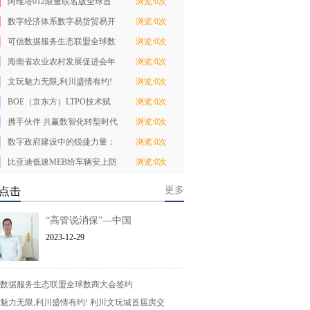
阿维塔012限量联名版全球首
浏览:0次
秀 预售价70万
数字经济体系数字易货贸易开
浏览:0次
盘交易在重庆隆
可信数据服务生态联盟全球数
浏览:0次
商大会签约
海南省农业农村发展促进会年
浏览:0次
度座谈会擘画
文玩魅力无限,利川盛情有约!
浏览:0次
利川文玩城首
BOE（京东方）LTPO技术赋
浏览:0次
能vivo x200 Ultra
携手伙伴 共赢数智化转型时代
浏览:0次
锐捷网络企业
数字政府建设中的锐捷力量：
浏览:0次
五维构建坚实的
比亚迪低速MEB给车辆安上防
浏览:0次
撞保护层 化解盲
更多
点击
“高管说消保”—中国
2023-12-29
数据服务生态联盟全球数商大会签约
魅力无限,利川盛情有约! 利川文玩城首届房交