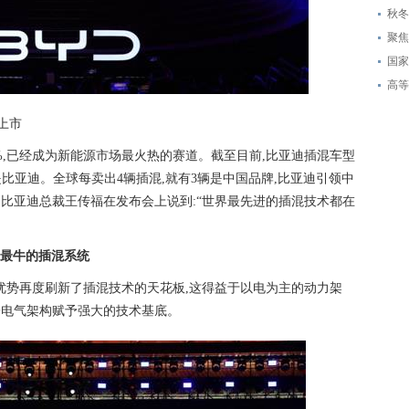
秋冬
聚焦
国家
高等
撼上市
85%,已经成为新能源市场最火热的赛道。截至目前,比亚迪插混车型
辆是比亚迪。全球每卖出4辆插混,就有3辆是中国品牌,比亚迪引领中
比亚迪总裁王传福在发布会上说到:“世界最先进的插混技术都在
最牛的插混系统
的优势再度刷新了插混技术的天花板,这得益于以电为主的动力架
子电气架构赋予强大的技术基底。