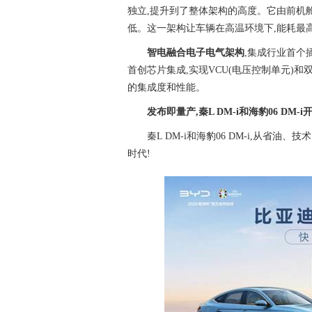
独立,提升到了整体架构的高度。它由前机
低。这一架构让车辆在高温环境下,能耗最高
智电融合电子电气架构
,集成行业首个
首创芯片集成,实现VCU(电压控制单元)和双
的集成度和性能。
发布即量产,秦
L DM-i
和海豹
06 DM-i
秦L DM-i和海豹06 DM-i,从省
时代!