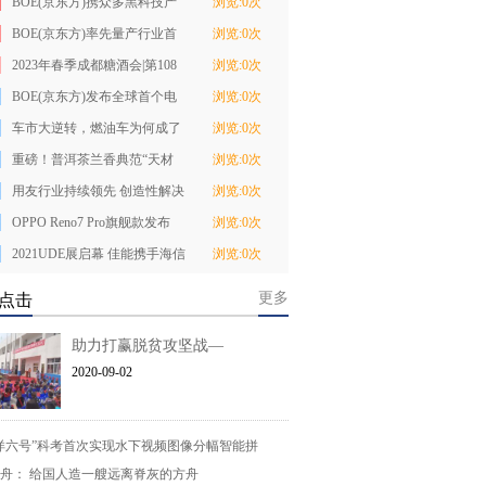
BOE(京东方)携众多黑科技产
浏览:0次
品亮相2022服贸
BOE(京东方)率先量产行业首
浏览:0次
款LTPS P0.9玻璃
2023年春季成都糖酒会|第108
浏览:0次
届全国糖酒商品
BOE(京东方)发布全球首个电
浏览:0次
子标签物联网应
车市大逆转，燃油车为何成了
浏览:0次
少数派？
重磅！普洱茶兰香典范“天材
浏览:0次
地宝”全新上市
用友行业持续领先 创造性解决
浏览:0次
行业痛点
OPPO Reno7 Pro旗舰款发布
浏览:0次
京东方主供柔性O
2021UDE展启幕 佳能携手海信
浏览:0次
展示消费级8K影
更多
点击
助力打赢脱贫攻坚战—
2020-09-02
洋六号”科考首次实现水下视频图像分幅智能拼
舟： 给国人造一艘远离脊灰的方舟