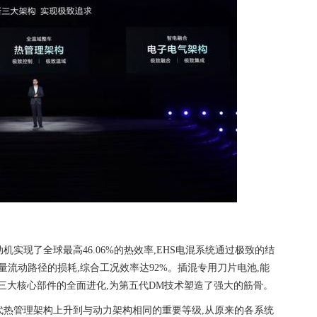
机实现了全球最高46.06%的热效率,EHS电混系统通过极致的结
少能量流动路径的损耗,综合工况效率达92%。插混专用刀片电池,能
血”。三大核心部件的全面进化,为第五代DM技术塑造了强大的筋骨。
代热管理架构上升到与动力架构相同的重要等级,从原来的各系统