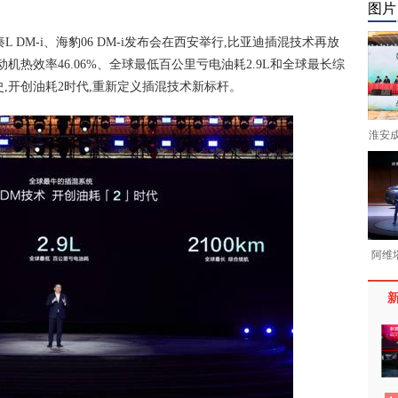
图片
L DM-i、海豹06 DM-i发布会在西安举行,比亚迪插混技术再放
热效率46.06%、全球最低百公里亏电油耗2.9L和全球最长综
史,开创油耗2时代,重新定义插混技术新标杆。
淮安
阿维