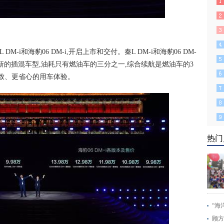
-i和海豹06 DM-i,开启上市和交付。秦L DM-i和海豹06 DM-
。两款全新的插混车型,油耗只有燃油车的三分之一,综合续航是燃油车的3
极致、更省心的用车体验。
热门
“海
顾方