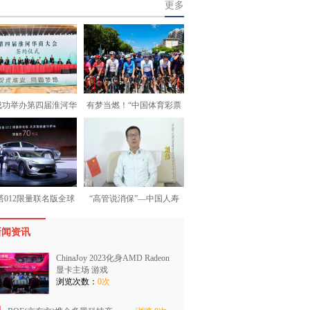
更多
成功举办第四届淮河华
有梦当燃！“中国体育彩票
塔012限量联名版全球
“高管说消保”—中国人寿
新闻资讯
ChinaJoy 2023化身AMD Radeon
显卡主场 游戏
浏览次数：
0次