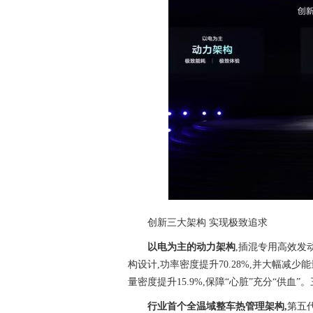
创新三大架构 实现极致追求
以电为主的动力架构
,插混专用高效发动
构设计,功率密度提升70.28%,并大幅减
量密度提升15.9%,保障“心脏”充分“供
行业首个全温域整车热管理架构,
第五