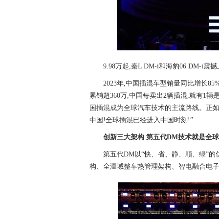
9.98万起,秦L DM-i和海豹06 DM-i震
2023年,中国插混车型销量同比增长
累销超360万,中国每卖出2辆插混,就有1
国插混成为全球汽车技术的主流路线。正如
中国!全球插混已经进入中国时刻!”
创新三大架构
第五代
DM
技术就是全球
第五代DM以“快、省、静、顺、绿”
构、全温域整车热管理架构、智电融合电